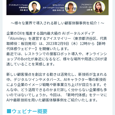
〜様々な業界で導入される新しい顧客体験事例を紹介！〜
企業のDXを推進する国内最大級の AI ポータルメディア
「AIsmiley」を運営するアイスマイリー（東京都渋谷区、代表
取締役：板羽晃司）は、2023年2月9日（木）12時から【新時
代体感ウェビナー】を開催いたします。
最近では、レストランでの接客ロボット導入や、オンラインシ
ョップのBot化が身近になるなど、様々な場所や用途にDXが浸
透していることを実感します。
新しい顧客接点を創出する動きは活発化し、新技術が生まれる
中、デジタルツインやメタバース、AIキャラクター等の新技術
により企業のイメージ戦略や新事業立ち上げが目立ちます。そ
んな中、どう活用できるのかまだ詳しく分からない企業様も多
いのではないでしょうか。今回は、「新時代体感」をテーマに
AIや最新技術を用いた顧客体験事例をご紹介いたします。
■ウェビナー概要