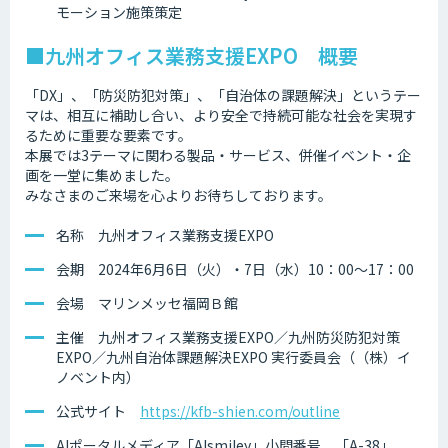
モーション施策策定
■九州オフィス業務支援EXPO 概要
「DX」、「防災防犯対策」、「自治体の課題解決」というテー
マは、相互に補助し合い、より安全で持続可能な社会を実現す
るために重要な要素です。
本展では3テーマに関わる製品・サービス、併催イベント・企
画を一堂に集めました。
みなさまのご来場を心よりお待ちしております。
名称 九州オフィス業務支援EXPO
会期 2024年6月6日（火）・7日（水）10：00～17：00
会場 マリンメッセ福岡Ｂ館
主催 九州オフィス業務支援EXPO／九州防災防犯対策
EXPO／九州自治体課題解決EXPO 実行委員会（（株）イ
ノベント内）
公式サイト
https://kfb-shien.com/outline
AIポータルメディア「AIsmiley」小間番号 「A-38」