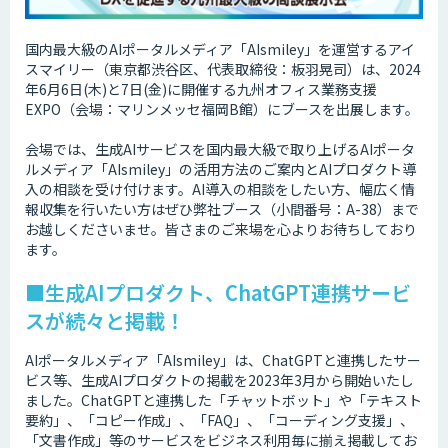
国内最大級のAIポータルメディア「AIsmiley」を運営するアイ
スマイリー（東京都渋谷区、代表取締役：板羽晃司）は、2024
年6月6日(木)と7日(金)に開催する九州オフィス業務支援
EXPO（会場：マリンメッセ福岡B館）にブースを出展します。
会場では、生成AIサービスを国内最大級で取り上げるAIポータ
ルメディア「AIsmiley」の活用方法のご案内とAIプロダクト導
入の相談を受け付けます。AI導入の相談をしたい方、幅広く情
報収集を行いたい方はぜひ弊社ブース（小間番号：A-38）まで
お越しくださいませ。皆さまのご来場を心よりお待ちしており
ます。
■生成AIプロダクト、ChatGPT連携サービ
スが続々と掲載！
AIポータルメディア「AIsmiley」は、ChatGPTと連携したサー
ビス等、生成AIプロダクトの掲載を2023年3月から開始いたし
ました。ChatGPTと連携した「チャットボット」や「テキスト
要約」、「コピー作成」、「FAQ」、「コーディング支援」、
「文書作成」等のサービスをビジネス利用毎に揃え掲載してお