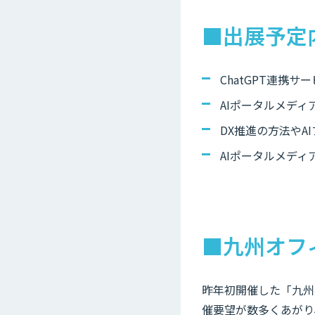
■出展予定
ChatGPT連携
AIポータルメディア
DX推進の方法やA
AIポータルメディ
■九州オフィ
昨年初開催した「九州
催要望が数多くあがり