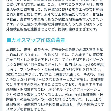
自動化するAIです。金属、ゴム、木材などのキズや汚れ、異物
混入等を自動検知して、製造現場における検査工程の負担軽減
と省人化を支援します。近年では工業製品だけでなく、化粧品
や食品、農作物の検査も可能な外観検査AI製品も増えてきてい
ます。より正確かつ効率的な外観検査を行うためにAIカメラと
外観検査製品を連携させるなど、提供形態はさまざまです。
■カオスマップ作成の背景
本資料は、銀行、保険会社、証券会社の最新のAI導入事例を基
に作成しております。「金融×AI」では、これまで主に資産運
用を目的とした投資をアドバイスしてくれるAIアドバイザーの
ような技術が注目を集めてきました。政府はSociety 5.0の実現
に向け、フィンテック・金融分野に取り組む方針を打ち出し、
2021年にはデジタル庁が新たに設置されました。その後、生成
AIやChatGPT連携サービスなどのサービスが登場し、金融機関
ではますますAIを導入することになっており、今後ますます金
融機関・保険業界でのDX（デジタルトランスフォーメーショ
ン）の動きが加速していくでしょう。AIsmileyは金融機関・保
険業界への最新AI導入の一助になればとの思いで、100以上の
金融機関・保険業界のDX事例を独自調査し、導入事例集とカオ
スマップを作成しました。