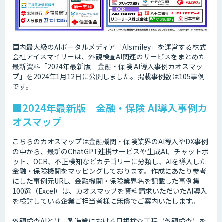
国内最大級のAIポータルメディア「AIsmiley」を運営する株式
会社アイスマイリーは、外観検査AI関連のサービスをまとめた
最新資料「2024年最新版 金融・保険 AI導入事例カオスマッ
プ」を2024年1月12日に公開しました。掲載事例数は105事例
です。
■2024年最新版 金融・保険 AI導入事例カ
オスマップ
こちらのカオスマップは金融機関・保険業界のAI導入やDX事例
の中から、最新のChatGPT連携サービスや生成AI、チャットボ
ット、OCR、不正検知などカテゴリーに分類し、AIを導入した
金融・保険機関をマッピングしております。作成にあたり参考
にした事例元URL、金融機関・保険業界名を記載した事例集
100選（Excel）は、カオスマップを資料請求いただいたAI導入
を検討している企業ご担当者様に無償でご案内いたします。
外観検査AIとは、製造業における目視検査工程（外観検査）を