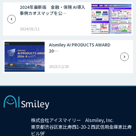
2024年最新版 金融・保険 AI導入
事例カオスマップを公…
2024/01/11
AIsmiley AI PRODUCTS AWARD
20…
2023/12/25
×
株式会社アイスマイリー AIsmiley, Inc.
東京都渋谷区恵比寿西1-20-2 西武信用金庫恵比寿
ビル9F