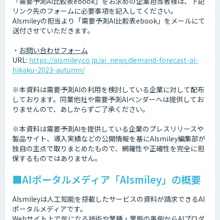
「需要予測AI比較表ebook」をお求めの企業担当者様は、下記
リンク先のフォームに必要事項を記入してください。
AIsmileyの担当より「需要予測AI比較表ebook」をメールにて
送付させていただきます。
・
お問い合わせフォーム
URL:
https://aismiley.co.jp/ai_news/demand-forecast-ai-
hikaku-2023-autumn/
※本資料は需要予測AIの利用を検討している企業に対して配布
しております。同業他社や需要予測AIベンダーへは提供してお
りませんので、あしからずご了承ください。
※本資料は需要予測AIを提供している企業のプレスリリースや
製品サイト、導入実績などの公開情報を基にAIsmiley編集部が
独自の主点で取りまとめたもので、網羅性や正確性を完全に担
保するものではありません。
■AIポータルメディア「AIsmiley」の概要
AIsmileyは人工知能を搭載したサービスの資料が請求できるAI
ポータルメディアです。
Webサイト上で気になる技術や業種・業態の事例からAIプロダ