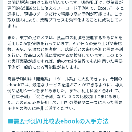
の問題解決に向けて取り組んでいます。UMWELTは、従業員が
専門的な知識なしに使えるノーコード予測AIで、Excelデータと
連携し、現場のデータだけで精度の高い予測が可能です。この
取り組みにより、業務プロセスを効率化することに成功してい
ます。
また、東京の足立区では、食品ロス削減を推進するためにAIを
活用した実証実験を行っています。AIが日々の売り上げや来店
数、天気、気温などを考慮し、店舗ごとの来店予測と需要予測
を行い、食品ロス削減に貢献するか検証しています。このよう
な実証実験が成功すれば、他の地域や業界でもAIを用いた需要
予測が一般的になる可能性があります。
需要予測AIは「開発系」「ツール系」に大別できます。今回の
ebookでは、最適なサービスを選ぶことができるように、導入
例や活用シーンをまとめました。また、利用料金と合わせて、
「在庫予測」「発注予測」など、3つの比較項目にまとめまし
た。このebookを使用して、自社の課題やニーズに合った需要
予測AIの導入に是非ご活用ください。
■需要予測AI比較表ebookの入手方法