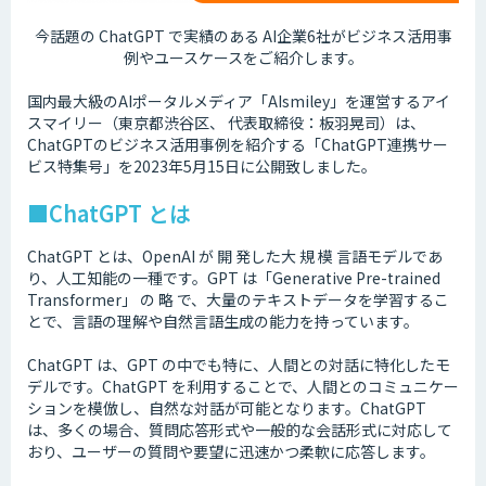
今話題の ChatGPT で実績のある AI企業6社がビジネス活用事
例やユースケースをご紹介します。
国内最大級のAIポータルメディア「AIsmiley」を運営するアイ
スマイリー（東京都渋谷区、 代表取締役：板羽晃司）は、
ChatGPTのビジネス活用事例を紹介する「ChatGPT連携サー
ビス特集号」を2023年5月15日に公開致しました。
■ChatGPT とは
ChatGPT とは、OpenAI が 開 発した大 規 模 言語モデルであ
り、人工知能の一種です。GPT は「Generative Pre-trained
Transformer」 の 略 で、大量のテキストデータを学習するこ
とで、言語の理解や自然言語生成の能力を持っています。
ChatGPT は、GPT の中でも特に、人間との対話に特化したモ
デルです。ChatGPT を利用することで、人間とのコミュニケー
ションを模倣し、自然な対話が可能となります。ChatGPT
は、多くの場合、質問応答形式や一般的な会話形式に対応して
おり、ユーザーの質問や要望に迅速かつ柔軟に応答します。