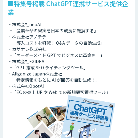
■特集号掲載 ChatGPT連携サービス提供企
業
・株式会社neoAI
└「産業革命の果実を日本の成長に転換する」
・株式会社アノテテ
└「導入コストを軽減！ Q&A データの自動生成」
・カサナレ株式会社
└「オーダーメイド GPT でビジネスに革命を。」
・株式会社EXIDEA
└「GPT 搭載 SEO ライティングツール」
・Allganize Japan株式会社
└「特定情報をもとに AI が回答を自動生成！」
・株式会社ObotAI
└「EC の売上 UP や Web での新規顧客獲得ツール」