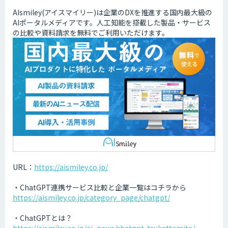
AIsmiley(アイスマイリー)は企業のDXを推進する国内最大級の
AIポータルメディアです。人工知能を搭載した製品・サービス
の比較や資料請求を無料でご利用いただけます。
URL：
https://aismiley.co.jp/
・ChatGPT連携サービス比較と企業一覧はコチラから
https://aismiley.co.jp/category_page/chatgpt/
・ChatGPTとは？
https://aismiley.co.jp/ai_news/chatgpt-tsukattemita/