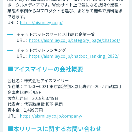
ポータルメディアです。Webサイト上で気になる技術や業種・
業態の事例からAIプロダクトを選び、まとめて無料で資料請求
できます。
URL：
https://aismiley.co.jp/
チャットボットのサービス比較と企業一覧
URL：
https://aismiley.co.jp/category_page/chatbot/
チャットボットランキング
URL：
https://aismiley.co.jp/chatbot_ranking_2022/
■アイスマイリーの会社概要
会社名：株式会社アイスマイリー
所在地：〒150－0021 東京都渋谷区恵比寿西1-20-2 西武信用
金庫恵比寿ビル9F
設立年月日：2018年3月9日
代表者：代表取締役 板羽 晃司
資本金：1,499万円
URL：
https://aismiley.co.jp/company/
■本リリースに関するお問い合わせ