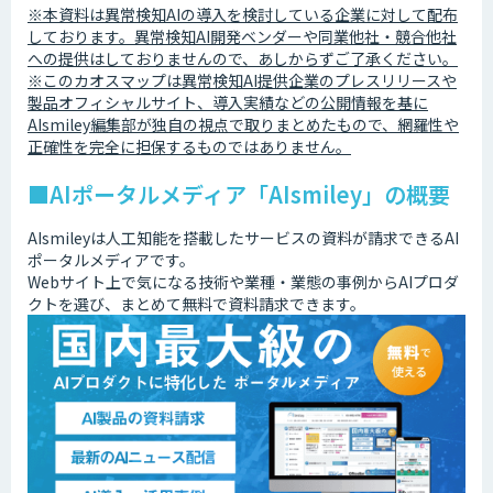
※本資料は異常検知AIの導入を検討している企業に対して配布
しております。異常検知AI開発ベンダーや同業他社・競合他社
への提供はしておりませんので、あしからずご了承ください。
※このカオスマップは異常検知AI提供企業のプレスリリースや
製品オフィシャルサイト、導入実績などの公開情報を基に
AIsmiley編集部が独自の視点で取りまとめたもので、網羅性や
正確性を完全に担保するものではありません。
■AIポータルメディア「AIsmiley」の概要
AIsmileyは人工知能を搭載したサービスの資料が請求できるAI
ポータルメディアです。
Webサイト上で気になる技術や業種・業態の事例からAIプロダ
クトを選び、まとめて無料で資料請求できます。