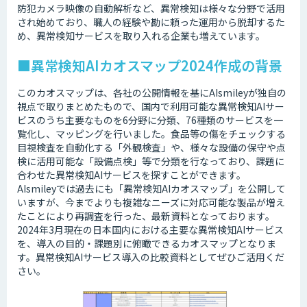
防犯カメラ映像の自動解析など、異常検知は様々な分野で活用
され始めており、職人の経験や勘に頼った運用から脱却するた
め、異常検知サービスを取り入れる企業も増えています。
■異常検知AIカオスマップ2024作成の背景
このカオスマップは、各社の公開情報を基にAIsmileyが独自の
視点で取りまとめたもので、国内で利用可能な異常検知AIサー
ビスのうち主要なものを6分野に分類、76種類のサービスを一
覧化し、マッピングを行いました。食品等の傷をチェックする
目視検査を自動化する「外観検査」や、様々な設備の保守や点
検に活用可能な「設備点検」等で分類を行なっており、課題に
合わせた異常検知AIサービスを探すことができます。
AIsmileyでは過去にも「異常検知AIカオスマップ」を公開して
いますが、今までよりも複雑なニーズに対応可能な製品が増え
たことにより再調査を行った、最新資料となっております。
2024年3月現在の日本国内における主要な異常検知AIサービス
を、導入の目的・課題別に俯瞰できるカオスマップとなりま
す。異常検知AIサービス導入の比較資料としてぜひご活用くだ
さい。