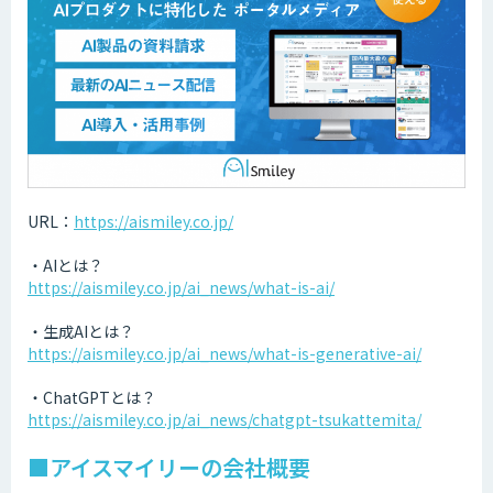
URL：
https://aismiley.co.jp/
・AIとは？
https://aismiley.co.jp/ai_news/what-is-ai/
・生成AIとは？
https://aismiley.co.jp/ai_news/what-is-generative-ai/
・ChatGPTとは？
https://aismiley.co.jp/ai_news/chatgpt-tsukattemita/
■アイスマイリーの会社概要