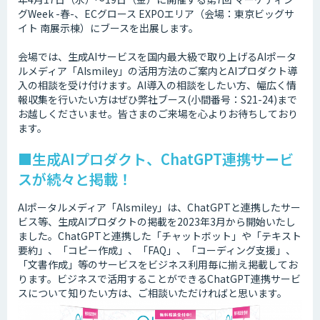
グWeek -春-、ECグロース EXPOエリア（会場：東京ビッグサ
イト 南展示棟）にブースを出展します。
会場では、生成AIサービスを国内最大級で取り上げるAIポータ
ルメディア「AIsmiley」の活用方法のご案内とAIプロダクト導
入の相談を受け付けます。AI導入の相談をしたい方、幅広く情
報収集を行いたい方はぜひ弊社ブース(小間番号：S21-24)まで
お越しくださいませ。皆さまのご来場を心よりお待ちしており
ます。
■生成AIプロダクト、ChatGPT連携サービ
スが続々と掲載！
AIポータルメディア「AIsmiley」は、ChatGPTと連携したサー
ビス等、生成AIプロダクトの掲載を2023年3月から開始いたし
ました。ChatGPTと連携した「チャットボット」や「テキスト
要約」、「コピー作成」、「FAQ」、「コーディング支援」、
「文書作成」等のサービスをビジネス利用毎に揃え掲載してお
ります。ビジネスで活用することができるChatGPT連携サービ
スについて知りたい方は、ご相談いただければと思います。