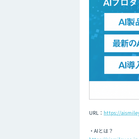
URL：
https://aismile
・AIとは？