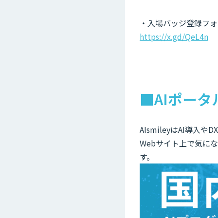
・入場バッジ登録フォ
https://x.gd/QeL4n
■AIポータ
AIsmileyはAI導
Webサイト上で気に
す。