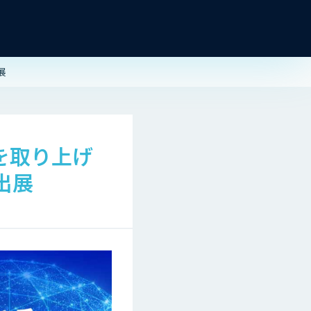
展
スを取り上げ
出展