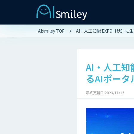
AIsmiley TOP
AI・人工知能 EXPO【秋】に
AI・人工知
るAIポータ
最終更新日:2023/11/13