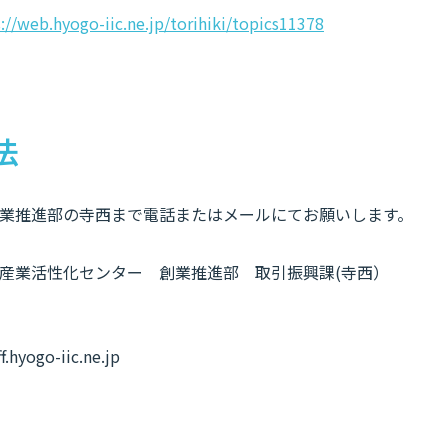
://web.hyogo-iic.ne.jp/torihiki/topics11378
法
業推進部の寺西まで電話またはメールにてお願いします。
産業活性化センター 創業推進部 取引振興課(寺西）
.hyogo-iic.ne.jp