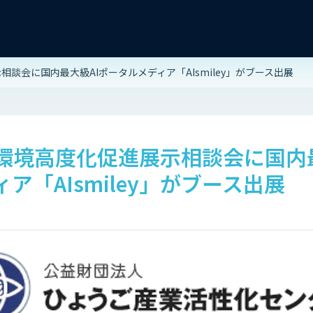
談会に国内最大級AIポータルメディア「AIsmiley」がブース出展
環境高度化促進展示相談会に国内最
ア「AIsmiley」がブース出展