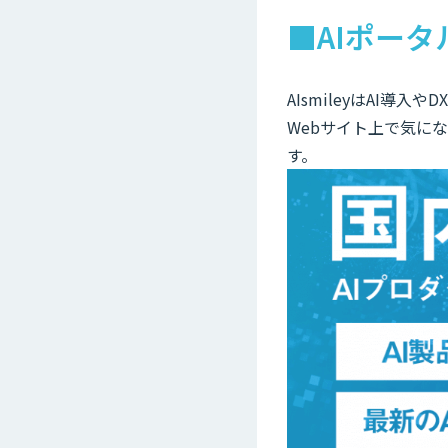
■AIポータ
AIsmileyはAI導
Webサイト上で気に
す。