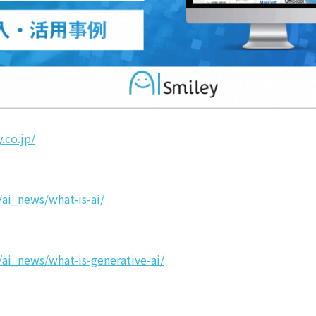
y.co.jp/
p/ai_news/what-is-ai/
p/ai_news/what-is-generative-ai/