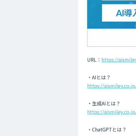
URL：
https://aismile
・AIとは？
https://aismiley.co.j
・生成AIとは？
https://aismiley.co.j
・ChatGPTとは？