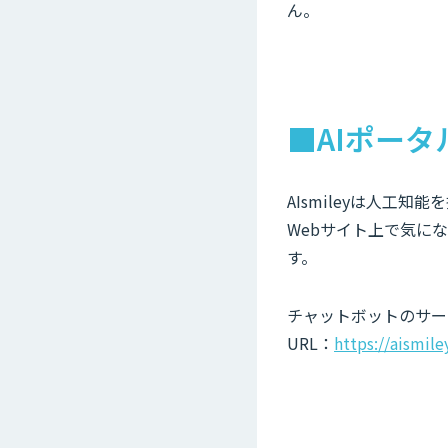
ん。
■AIポータ
AIsmileyは人工
Webサイト上で気に
す。
チャットボットのサー
URL：
https://aismil