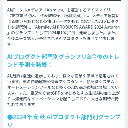
AIポータルメディア「AIsmiley」を運営するアイスマイリー
（東京都渋谷区、 代表取締役：板羽晃司）は、メディア運営に
よる問い合わせなどの独自データをもとに選定したAIプロダク
トを部門別に「AIsmiley AI PRODUCTS AWARD 2024 Autumn
」のグランプリとして2024年10月7日に発表しました。また、
今後ニーズ拡大が予想されるAIプロダクトも併せて発表しま
す。
AIプロダクト部門別グランプリ&今後のトレ
ンド予測を発表！
AI技術は急速に進歩しており、様々な産業や領域で活用されて
います。車の自動運転や音声アシスタント、顔認識システム、
オートメーションツールなど多くのAI製品が市場に登場してい
ます。また、最近のChatGPTをはじめとする生成AIの盛り上が
りは爆発的なイノベーションを起こしており、大きな期待が持
たれております。
●2024年度 秋 AIプロダクト部門別グランプ
リ