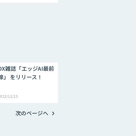
DX雑誌「エッジAI最前
線」 をリリース！
022/12/15
次のページへ