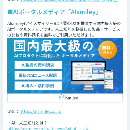
■AIポータルメディア「AIsmiley」
AIsmiley(アイスマイリー)は企業のDXを推進する国内最大級の
AIポータルメディアです。人工知能を搭載した製品・サービス
の比較や資料請求を無料でご利用いただけます。
URL：
https://aismiley.co.jp/
・AI・人工知能とは？
https://aismiley.co.jp/ai_news/what-is-ai/