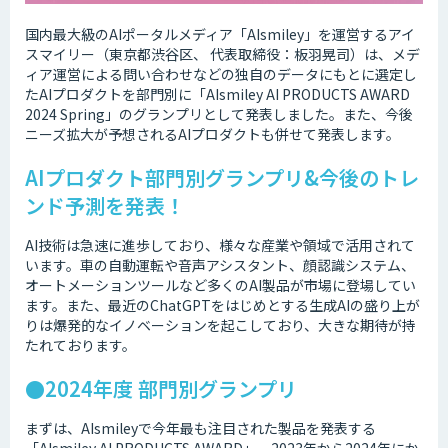
国内最大級のAIポータルメディア「AIsmiley」を運営するアイ
スマイリー（東京都渋谷区、 代表取締役：板羽晃司）は、メデ
ィア運営による問い合わせなどの独自のデータにもとに選定し
たAIプロダクトを部門別に「AIsmiley AI PRODUCTS AWARD
2024 Spring」のグランプリとして発表しました。また、今後
ニーズ拡大が予想されるAIプロダクトも併せて発表します。
AIプロダクト部門別グランプリ&今後のトレ
ンド予測を発表！
AI技術は急速に進歩しており、様々な産業や領域で活用されて
います。車の自動運転や音声アシスタント、顔認識システム、
オートメーションツールなど多くのAI製品が市場に登場してい
ます。また、最近のChatGPTをはじめとする生成AIの盛り上が
りは爆発的なイノベーションを起こしており、大きな期待が持
たれております。
●2024年度 部門別グランプリ
まずは、AIsmileyで今年最も注目された製品を発表する
「AIsmiley AI PRODUCTS AWARD」。2023年から2024年にか