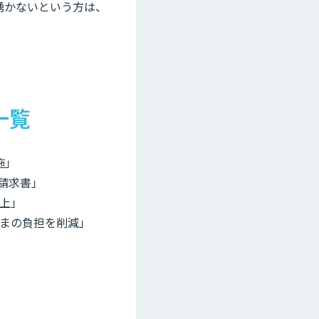
湧かないという方は、
一覧
施」
ク請求書」
上」
まの負担を削減」