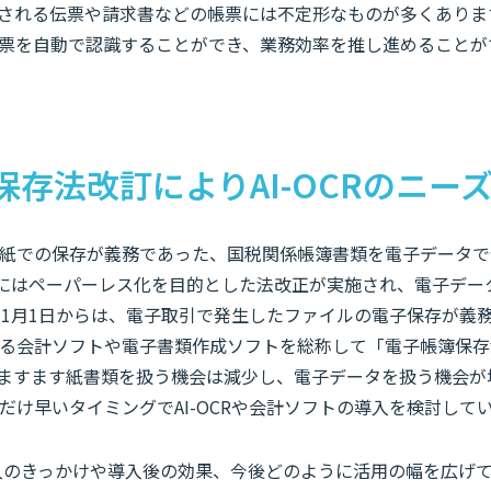
される伝票や請求書などの帳票には不定形なものが多くありますが 
票を自動で認識することができ、業務効率を推し進めることが
保存法改訂によりAI-OCRのニー
紙での保存が義務であった、国税関係帳簿書類を電子データで
1月にはペーパーレス化を目的とした法改正が実施され、電子デ
4年1月1日からは、電子取引で発生したファイルの電子保存が義
る会計ソフトや電子書類作成ソフトを総称して「電子帳簿保存
ますます紙書類を扱う機会は減少し、電子データを扱う機会が
だけ早いタイミングでAI-OCRや会計ソフトの導入を検討して
R導入のきっかけや導入後の効果、今後どのように活用の幅を広げ