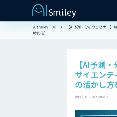
AIsmiley TOP
【AI予測・分析ウェビナー】AB
時開催)
【AI予測・
サイエンテ
の活かし方を紹
最終更新日:2023/04/11