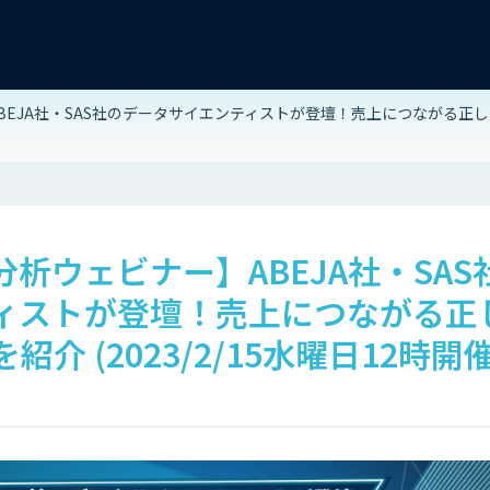
EJA社・SAS社のデータサイエンティストが登壇！売上につながる正しいデー
分析ウェビナー】ABEJA社・SA
ィストが登壇！売上につながる正
介 (2023/2/15水曜日12時開催