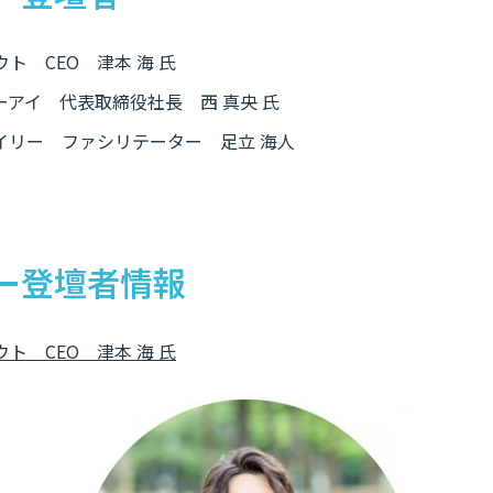
ト CEO 津本 海 氏
アイ 代表取締役社長 西 真央 氏
イリー ファシリテーター 足立 海人
ー登壇者情報
ト CEO 津本 海 氏