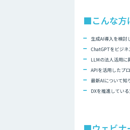
■こんな方
生成AI導入を検討
ChatGPTをビ
LLMの法人活用に
APIを活用したプ
最新AIについて知
DXを推進している
■ウェビナ