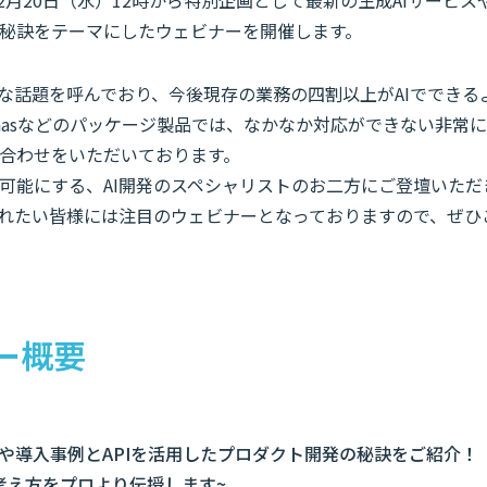
12月20日（水）12時から特別企画として最新の生成AIサービス
秘訣をテーマにしたウェビナーを開催します。
きな話題を呼んでおり、今後現存の業務の四割以上がAIでできる
aasなどのパッケージ製品では、なかなか対応ができない非常
合わせをいただいております。
可能にする、AI開発のスペシャリストのお二方にご登壇いただ
されたい皆様には注目のウェビナーとなっておりますので、ぜひ
ー概要
】
スや導入事例とAPIを活用したプロダクト開発の秘訣をご紹介！
や考え方をプロより伝授します~