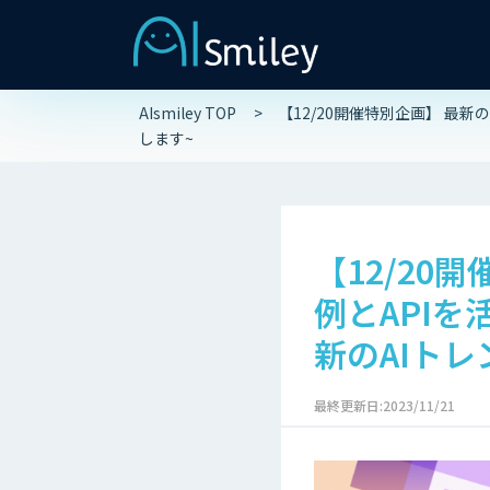
AIsmiley TOP
【12/20開催特別企画】 最
します~
【12/20
例とAPI
新のAIト
最終更新日:2023/11/21