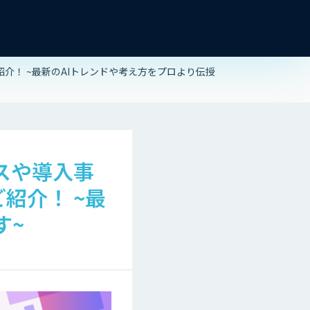
紹介！ ~最新のAIトレンドや考え方をプロより伝授
ビスや導入事
紹介！ ~最
す~