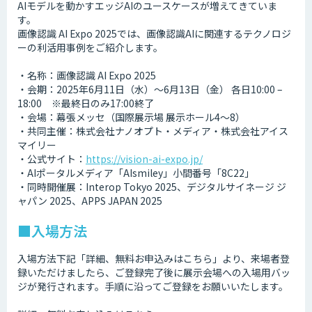
AIモデルを動かすエッジAIのユースケースが増えてきていま
す。
画像認識 AI Expo 2025では、画像認識AIに関連するテクノロジ
ーの利活用事例をご紹介します。
・名称：画像認識 AI Expo 2025
・会期：2025年6月11日（水）～6月13日（金） 各日10:00 –
18:00 ※最終日のみ17:00終了
・会場：幕張メッセ（国際展示場 展示ホール4～8）
・共同主催：株式会社ナノオプト・メディア・株式会社アイス
マイリー
・公式サイト：
https://vision-ai-expo.jp/
・AIポータルメディア「AIsmiley」小間番号「8C22」
・同時開催展：Interop Tokyo 2025、デジタルサイネージ ジ
ャパン 2025、APPS JAPAN 2025
■入場方法
入場方法下記「詳細、無料お申込みはこちら」より、来場者登
録いただけましたら、ご登録完了後に展示会場への入場用バッ
ジが発行されます。手順に沿ってご登録をお願いいたします。