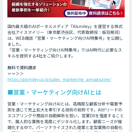
国内最大級のAIポータルメディア『AIsmiley』を運営する株式
会社アイスマイリー（東京都渋谷区、代表取締役：板羽晃司）
は、WEB雑誌「営業・マーケティング向けAI特集号」を公開し
ました。
「営業・マーケティング向けAI特集号」ではAI時代に必要なス
キルを提供する4社をご紹介します。
無料で資料請求
＝＝＞＞
https://aismiley.co.jp/sales_marketing_aimagazine/
■営業・マーケティング向けAIとは
営業・マーケティング向けAIとは、高精度な顧客分析や需要予
測を通じて売上拡大を牽引する技術の総称です。AIがリードの
スコアリングや商談の自動解析を担い、営業DXを推進すること
で、属人的な業務を高度にデジタル化します。顧客ニーズが複
雑化する中で、パーソナライズされた提案と定型業務の自動化