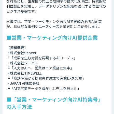
を可能にし、生産性の向上と成約率の最大化を両立。持続的な
利益創出を実現し、データドリブンな組織を強化する次世代の
ビジネス基盤です。
本書では、営業・マーケティング向けAIで実績のあるAI企業
が、具体的な事例やユースケースを業界別にご紹介します。
■営業・マーケティング向けAI提供企業
【資料概要】
・株式会社Sapeet
┗「成果を生む対話を再現するAIロープレ」
・株式会社ジーニー
┗「入力はAIへ、営業はコア業務に集中」
・株式会社TIMEWELL
┗「商談準備から提案書作成まで営業DXを実現」
・JAPAN AI株式会社
┗「AIで営業データを資産化し売上を最大化」
■「営業・マーケティング向けAI特集号」
の入手方法