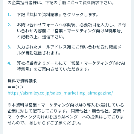
の企業担当者様は、下記の手順に沿って資料請求下さい。
下記『無料で資料請求』をクリックします。
お問い合わせフォームへ移動後、必要項目を入力し、お問
い合わせ内容欄に
「営業・マーケティング向けAI特集号」
と記載の上、送信下さい。
入力されたメールアドレス宛にお問い合わせ受付確認メー
ルが自動送信されます。
弊社担当者よりメールにて
「営業・マーケティング向けAI
特集号」
をご案内させていただきます。
無料で資料請求
＝＝＞＞
https://aismiley.co.jp/sales_marketing_aimagazine/
※本資料は
営業・マーケティング向けAI
の導入を検討している
企業に対して配布しております。 同業他社・競合他社、
営業・
マーケティング向けAI
を扱うAIベンダーへの提供はしておりま
せんので、 あしからずご了承ください。