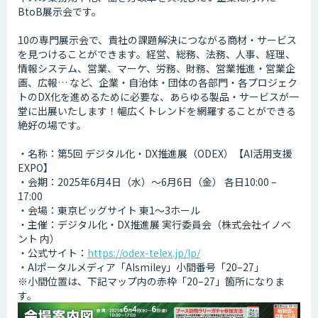
BtoB展示会です。
10の専門展示会で、貴社の課題解決につながる商材・サービス
を見つけることができます。経営、総務、法務、人事、経理、
情報システム、営業、マーケ、労務、財務、営業推進・営業企
画、広報… など、企業・自治体・団体の各部門・各プロジェク
トのDX化を進めるために必要な、あらゆる製品・サービスが一
堂に出展いたします！幅広くトレンドを網羅することができる
絶好の場です。
・名称：第5回 デジタル化・DX推進展（ODEX）【AI活用支援
EXPO】
・会期：2025年6月4日（水）～6月6日（金） 各日10:00 –
17:00
・会場：東京ビッグサイト 東1～3ホール
・主催：デジタル化・DX推進展 実行委員会（株式会社イノベ
ント 内）
・公式サイト：
https://odex-telex.jp/lp/
・AIポータルメディア「AIsmiley」小間番号「20–27」
※小間位置は、下記マップ内の赤枠「20–27」箇所になりま
す。