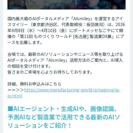
国内最大級のAIポータルメディア「AIsmiley」を運営するアイ
スマイリー（東京都渋谷区、代表取締役：板羽晃司）は、2026
年4月8日（水）～4月10日（金）にポートメッセなごやにて開
催の「第11回 ものづくり ワールド [名古屋] 製造業DX展」にブ
ースを出展します。
会場では、最新のAIソリューションやニュース等を取り上げる
AIポータルメディア「AIsmiley」活用方法のご案内と、AI導入
の相談を受け付けます。
皆さまのご来場を心よりお待ちしております。
詳細、無料お申込みはこちら
＝＝＞＞
https://www.manufacturing-world.jp/nagoya/ja-
jp.html
■AIエージェント・生成AIや、画像認識、
予測AIなど製造業で活用できる最新のAIソ
リューションをご紹介！