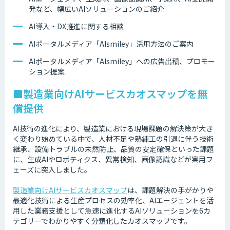
発など、幅広いAIソリューションのご紹介
AI導入・DX推進に関する相談
AIポータルメディア「AIsmiley」活用方法のご案内
AIポータルメディア「AIsmiley」への広告出稿、プロモー
ション提案
■製造業向けAIサービスカオスマップを無
償提供
AI技術の進化により、製造業における現場課題の解決策が大き
く変わり始めている中で、人材不足や熟練工の引退に伴う技術
継承、設備トラブルの未然防止、品質の安定確保といった課題
に、生成AIやロボティクス、異常検知、画像認識などが実用フ
ェーズに突入しました。
製造業向けAIサービスカオスマップ
は、課題解決の手がかりや
最適化技術による生産プロセスの効率化、AIエージェントを活
用した業務支援として急速に進化するAIソリューションを6カ
テゴリーでわかりやすく分類化したカオスマップです。