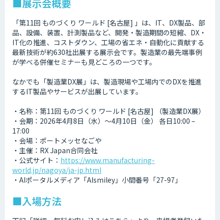
■展示会概要
「第11回 ものづくり ワールド [名古屋] 」は、IT、DX製品、部
品、設備、装置、計測製品など、開発・製造期間の短縮、DX・
IT化の推進、コストダウン、工場の省エネ・自動化に貢献する
最新技術が約630社出展する展示会です。製造業の最先端事例
が学べる併催セミナーも見どころの一つです。
なかでも「製造業DX展」は、製造現場や工場内でのDXを推進
するIT製品やサービスが出展しています。
・名称：第11回 ものづくり ワールド [名古屋] （製造業DX展）
・会期：2026年4月8日（水）～4月10日（金） 各日10:00 –
17:00
・会場：ポートメッセなごや
・主催：RX Japan合同会社
・公式サイト：
https://www.manufacturing-
world.jp/nagoya/ja-jp.html
・AIポータルメディア「AIsmiley」小間番号「27-97」
■入場方法