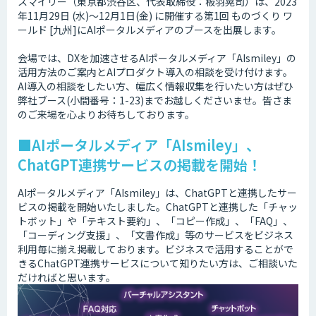
スマイリー（東京都渋谷区、代表取締役：板羽晃司）は、2023
年11月29日 (水)～12月1日(金) に開催する第1回 ものづくり ワ
ールド [九州]にAIポータルメディアのブースを出展します。
会場では、DXを加速させるAIポータルメディア「AIsmiley」の
活用方法のご案内とAIプロダクト導入の相談を受け付けます。
AI導入の相談をしたい方、幅広く情報収集を行いたい方はぜひ
弊社ブース(小間番号：1-23)までお越しくださいませ。皆さま
のご来場を心よりお待ちしております。
■AIポータルメディア「AIsmiley」、
ChatGPT連携サービスの掲載を開始！
AIポータルメディア「AIsmiley」は、ChatGPTと連携したサー
ビスの掲載を開始いたしました。ChatGPTと連携した「チャッ
トボット」や「テキスト要約」、「コピー作成」、「FAQ」、
「コーディング支援」、「文書作成」等のサービスをビジネス
利用毎に揃え掲載しております。ビジネスで活用することがで
きるChatGPT連携サービスについて知りたい方は、ご相談いた
だければと思います。