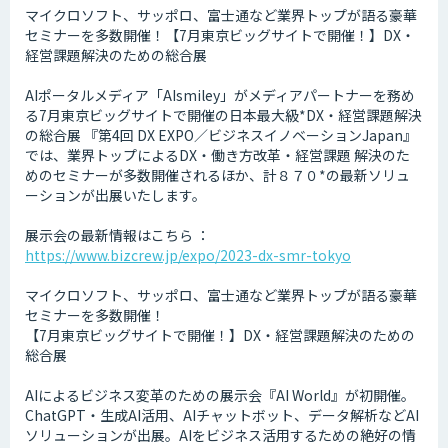
マイクロソフト、サッポロ、富士通など業界トップが語る豪華
セミナーを多数開催！【7月東京ビッグサイトで開催！】DX・
経営課題解決のための総合展
AIポータルメディア「AIsmiley」がメディアパートナーを務め
る7月東京ビッグサイトで開催の日本最大級*DX・経営課題解決
の総合展 『第4回 DX EXPO／ビジネスイノベーションJapan』
では、業界トップによるDX・働き方改革・経営課題 解決のた
めのセミナーが多数開催されるほか、計８７０*の最新ソリュ
ーションが出展いたします。
展示会の最新情報はこちら ：
https://www.bizcrew.jp/expo/2023-dx-smr-tokyo
マイクロソフト、サッポロ、富士通など業界トップが語る豪華
セミナーを多数開催！
【7月東京ビッグサイトで開催！】DX・経営課題解決のための
総合展
AIによるビジネス変革のための展示会『AI World』が初開催。
ChatGPT・生成AI活用、AIチャットボット、データ解析などAI
ソリューションが出展。AIをビジネス活用するための絶好の情