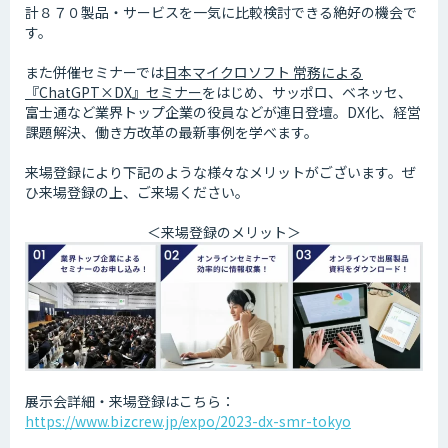
計８７０製品・サービスを一気に比較検討できる絶好の機会で
す。
また併催セミナーでは
日本マイクロソフト 常務による
『ChatGPT×DX』セミナー
をはじめ、サッポロ、ベネッセ、
富士通など業界トップ企業の役員などが連日登壇。DX化、経営
課題解決、働き方改革の最新事例を学べます。
来場登録により下記のような様々なメリットがございます。ぜ
ひ来場登録の上、ご来場ください。
＜来場登録のメリット＞
展示会詳細・来場登録はこちら：
https://www.bizcrew.jp/expo/2023-dx-smr-tokyo