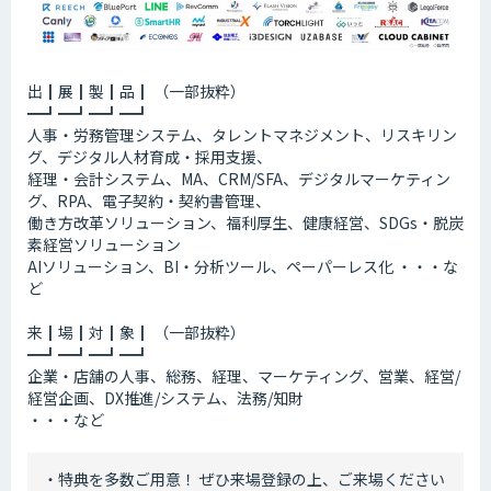
出┃展┃製┃品┃ （一部抜粋）
━┛━┛━┛━┛
人事・労務管理システム、タレントマネジメント、リスキリン
グ、デジタル人材育成・採用支援、
経理・会計システム、MA、CRM/SFA、デジタルマーケティン
グ、RPA、電子契約・契約書管理、
働き方改革ソリューション、福利厚生、健康経営、SDGs・脱炭
素経営ソリューション
AIソリューション、BI・分析ツール、ペーパーレス化 ・・・な
ど
来┃場┃対┃象┃ （一部抜粋）
━┛━┛━┛━┛
企業・店舗の人事、総務、経理、マーケティング、営業、経営/
経営企画、DX推進/システム、法務/知財
・・・など
・特典を多数ご用意！ ぜひ来場登録の上、ご来場ください