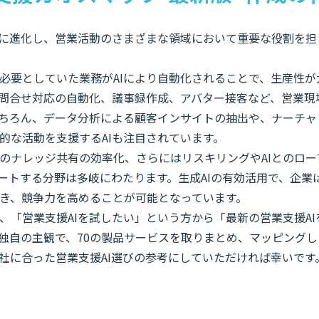
的に進化し、営業活動のさまざまな領域において重要な役割を担
必要としていた業務がAIにより自動化されることで、生産性が
問合せ対応の自動化、議事録作成、アバター接客など、営業現
もちろん、データ分析による顧客インサイトの抽出や、ナーチャ
的な活動を支援するAIも注目されています。
のナレッジ共有の効率化、さらにはリスキリングやAIとのロー
ポートする分野は多岐にわたります。生成AIの有効活用で、企業
き、競争力を高めることが可能となっています。
、「営業支援AIを試したい」という方から「最新の営業支援A
eyが独自の主観で、70の製品サービスを取りまとめ、マッピング
社に合った営業支援AI選びの参考にしていただければ幸いです