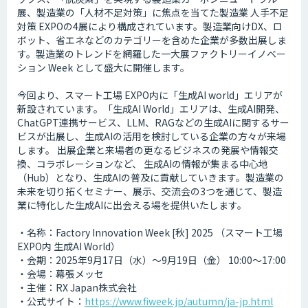
展、製造業の「人材不足対策」に焦点を当てた製造業 人手不足
対策 EXPOの4展により構成されています。製造業向けDX、ロ
ボット、省エネなどのカテゴリーを含めた企業が多数出展しま
す。製造業のトレンドを網羅した一大展ファクトリーイノベー
ション Week として盛大に開催します。
今回より、スマート工場 EXPO内に「生成AI world」エリアが
新設されています。「生成AI World」エリアは、生成AI開発、
ChatGPT連携サービス、LLM、RAGなどの生成AIに関するサー
ビスが出展し、生成AIの活用を検討している企業の方々が来場
します。 出展企業と来場者の更なるビジネスの発展や情報交
換、コラボレーションなど、 生成AIの情報が集まる中心地
（Hub）となり、生成AIの普及に貢献していきます。製造業の
未来を切り拓くセミナー、展示、交流会の3つを通じて、製造
業に特化した生成AIに出会える場を提供いたします。
・名称：Factory Innovation Week [秋] 2025 （スマート工場
EXPO内 生成AI World）
・会期：2025年9月17日（水）～9月19日（金） 10:00～17:00
・会場：幕張メッセ
・主催：RX Japan株式会社
・公式サイト：
https://www.fiweek.jp/autumn/ja-jp.html