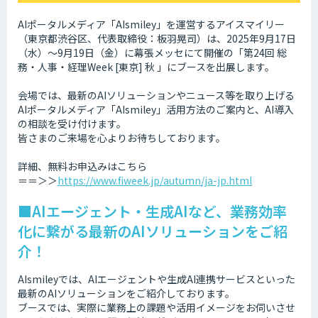
AIポータルメディア「AIsmiley」を運営するアイスマイリー
（東京都渋谷区、代表取締役：板羽晃司）は、2025年9月17日
（水）～9月19日（金）に幕張メッセにて開催の「第24回 総
務・人事・経理Week [東京] 秋 」にブースを出展します。
会場では、最新のAIソリューションやニュース等を取り上げる
AIポータルメディア「AIsmiley」活用方法のご案内と、AI導入
の相談を受け付けます。
皆さまのご来場を心よりお待ちしております。
詳細、無料お申込みはこちら
＝＝＞＞
https://www.fiweek.jp/autumn/ja-jp.html
■AIエージェント・生成AIなど、業務効率
化に繋がる最新のAIソリューションをご紹
介！
AIsmileyでは、AIエージェントや生成AI連携サービスといった
最新のAIソリューションをご紹介しております。
ブースでは、実際に業務上の課題や活用イメージをお伺いさせ