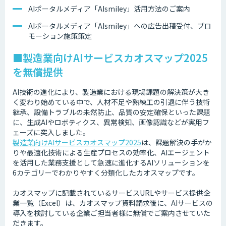
AIポータルメディア「AIsmiley」活用方法のご案内
AIポータルメディア「AIsmiley」への広告出稿受付、プロ
モーション施策策定
■製造業向けAIサービスカオスマップ2025
を無償提供
AI技術の進化により、製造業における現場課題の解決策が大き
く変わり始めている中で、人材不足や熟練工の引退に伴う技術
継承、設備トラブルの未然防止、品質の安定確保といった課題
に、生成AIやロボティクス、異常検知、画像認識などが実用フ
ェーズに突入しました。
製造業向けAIサービスカオスマップ2025
は、課題解決の手がか
りや最適化技術による生産プロセスの効率化、AIエージェント
を活用した業務支援として急速に進化するAIソリューションを
6カテゴリーでわかりやすく分類化したカオスマップです。
カオスマップに記載されているサービスURLやサービス提供企
業一覧（Excel）は、カオスマップ資料請求後に、AIサービスの
導入を検討している企業ご担当者様に無償でご案内させていた
だきます。