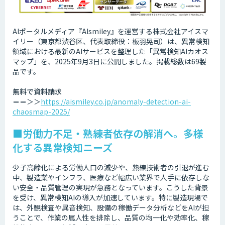
AIポータルメディア『AIsmiley』を運営する株式会社アイスマ
イリー（東京都渋谷区、代表取締役：板羽晃司）は、異常検知
領域における最新のAIサービスを整理した「異常検知AIカオス
マップ」を、2025年9月3日に公開しました。掲載総数は69製
品です。​​​
無料で資料請求
＝＝＞＞
https://aismiley.co.jp/anomaly-detection-ai-
chaosmap-2025/
■労働力不足・熟練者依存の解消へ。多様
化する異常検知ニーズ
少子高齢化による労働人口の減少や、熟練技術者の引退が進む
中、製造業やインフラ、医療など幅広い業界で人手に依存しな
い安全・品質管理の実現が急務となっています。こうした背景
を受け、異常検知AIの導入が加速しています。特に製造現場で
は、外観検査や異音検知、設備の稼働データ分析などをAIが担
うことで、作業の属人性を排除し、品質の均一化や効率化、稼