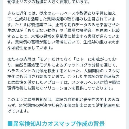
働停止リスクの軽減に大きく貢献しています。
さらに近年では、従来のルールベースや教師あり学習に加え
て、生成AIを活用した異常検知の取り組みも注目されていま
す。たとえば製造業では、正常な動作データのみを学習させた
生成AIが「ありえない動作」や「異常な振動音」を再現・比較
することで、未知の異常を高精度に検出する実証が進んでいま
す。異常例の蓄積が難しい領域において、生成AIの能力は大き
な可能性を示しています。
またその応用は「モノ」だけでなく「ヒト」にも拡がってお
り、自然言語処理モデルによるチャットログの分析を通じて、
ハラスメントの兆候を検出するといった、人間関係のリスク可
視化にも活用され始めています。こうした生成AIの文脈理解力
と柔軟性を活かしたアプローチは、メンタルヘルス対策や職場
環境改善にも新たなソリューションを提供しつつあります。
このように異常検知AIは、現場の自動化と安全性の向上のみな
らず、経営課題の解決や社会的価値の創出にまで活用範囲を広
げています。
■異常検知AIカオスマップ作成の背景