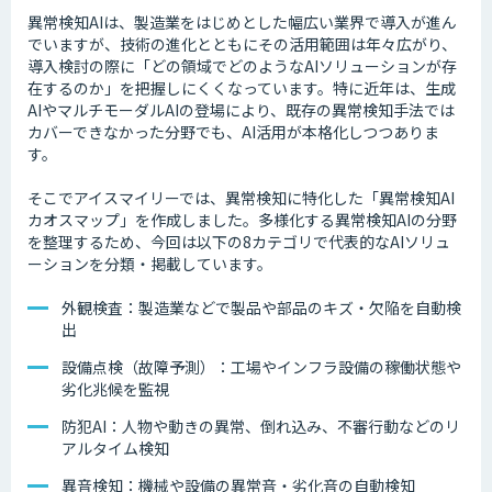
異常検知AIは、製造業をはじめとした幅広い業界で導入が進ん
でいますが、技術の進化とともにその活用範囲は年々広がり、
導入検討の際に「どの領域でどのようなAIソリューションが存
在するのか」を把握しにくくなっています。特に近年は、生成
AIやマルチモーダルAIの登場により、既存の異常検知手法では
カバーできなかった分野でも、AI活用が本格化しつつありま
す。
そこでアイスマイリーでは、異常検知に特化した「異常検知AI
カオスマップ」を作成しました。多様化する異常検知AIの分野
を整理するため、今回は以下の8カテゴリで代表的なAIソリュ
ーションを分類・掲載しています。
外観検査：製造業などで製品や部品のキズ・欠陥を自動検
出
設備点検（故障予測）：工場やインフラ設備の稼働状態や
劣化兆候を監視
防犯AI：人物や動きの異常、倒れ込み、不審行動などのリ
アルタイム検知
異音検知：機械や設備の異常音・劣化音の自動検知