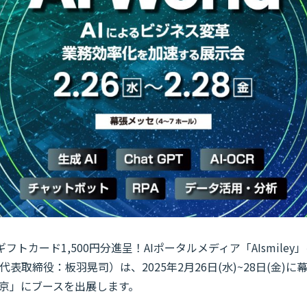
ギフトカード1,500円分進呈！AIポータルメディア「AIsmile
表取締役：板羽晃司）は、2025年2月26日(水)~28日(金)
5 春 東京」にブースを出展します。