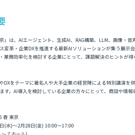
要
25 春 東京」は、AIエージェント、生成AI、RAG構築、LLM、画像・
ス変革・企業DXを推進する最新AIソリューションが集う展示
革・業務効率化を検討する企業にとって、課題解決のヒントが得
IやDXをテーマに著名人や大手企業の経営陣による特別講演を
ます。AI導入を検討している企業の方々にとって、商談や情報
25 春 東京
水)～2月28日(金) 10:00～17:00
４～７ホール)