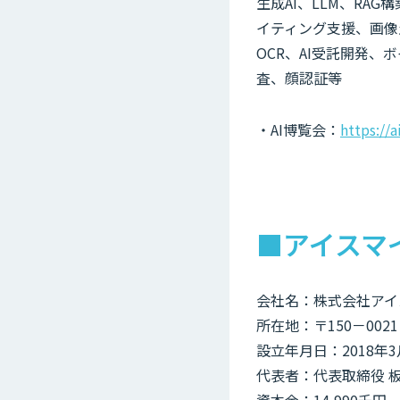
生成AI、LLM、RA
イティング支援、画像生
OCR、AI受託開発
査、顔認証等
・AI博覧会：
https://
■アイスマ
会社名：株式会社アイ
所在地：〒150－002
設立年月日：2018年3
代表者：代表取締役 板
資本金：14,990千円