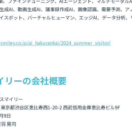
G構築、ファインチューニング、AIエージェント、マルチモーダルAI
成AI、動画生成AI、議事録作成AI、画像認識、需要予測、アノ
、ボイスボット、バーチャルヒューマン、エッジAI、データ分析
aismiley.co.jp/ai_hakurankai/2024_summer_visitor/
イリーの会社概要
スマイリー
1 東京都渋谷区恵比寿西1-20-2 西武信用金庫恵比寿ビル9F
月9日
羽 晃司