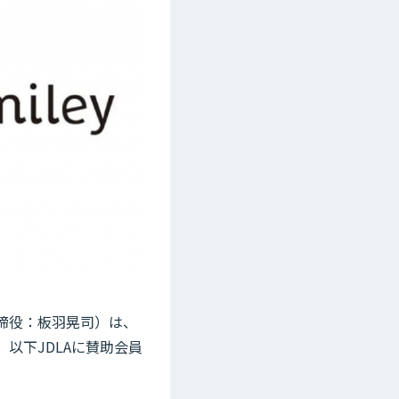
取締役：板羽晃司）は、
以下JDLAに賛助会員