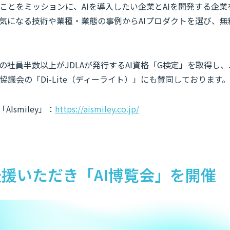
ことをミッションに、AIを導入したい企業とAIを開発する企業
で気になる技術や業種・業態の事例からAIプロダクトを選び、
社員半数以上がJDLAが発行するAI資格「G検定」を取得し、
議会の「Di-Lite（ディーライト）」にも賛同しております。
Ismiley」：
https://aismiley.co.jp/
後援いただき「AI博覧会」を開催