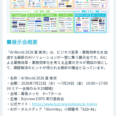
■展示会概要
「AI World 2026 夏 東京」は、ビジネス変革・業務効率化を加
速する最新のAIソリューションが一堂に集う展示会です。AIに
よる業務改革・業務効率化を考える企業の方々が商談の場とし
て、課題解決のヒントが得られる絶好の機会となっています。
・名称：AI World 2026 夏 東京
・会期：2026年7月22日（水）～7月24日（金） 10:00～17:00
(セミナー会場のみ 9:10開場)
・会場：幕張メッセ 4〜7ホール
・主催：Bizcrew EXPO 実行委員会
・公式サイト：
https://www.bizcrew.jp/expo/ai-tokyo
・AIポータルメディア「AIsmiley」小間番号「
S23-41
」