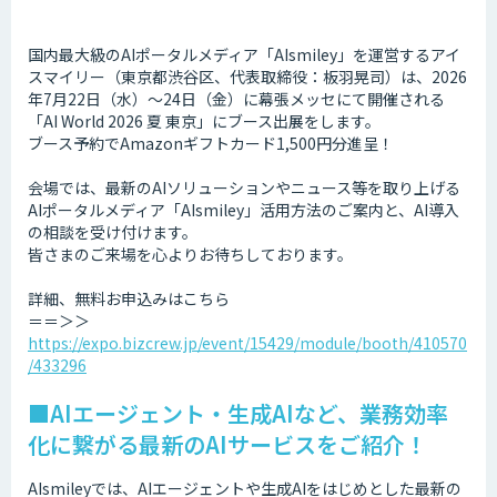
国内最大級のAIポータルメディア「AIsmiley」を運営するアイ
スマイリー（東京都渋谷区、代表取締役：板羽晃司）は、2026
年7月22日（水）～24日（金）に幕張メッセにて開催される
「AI World 2026 夏 東京」にブース出展をします。
ブース予約でAmazonギフトカード1,500円分進呈！
会場では、最新のAIソリューションやニュース等を取り上げる
AIポータルメディア「AIsmiley」活用方法のご案内と、AI導入
の相談を受け付けます。
皆さまのご来場を心よりお待ちしております。
詳細、無料お申込みはこちら
＝＝＞＞
https://expo.bizcrew.jp/event/15429/module/booth/410570
/433296
■AIエージェント・生成AIなど、業務効率
化に繋がる最新のAIサービスをご紹介！
AIsmileyでは、AIエージェントや生成AIをはじめとした最新の