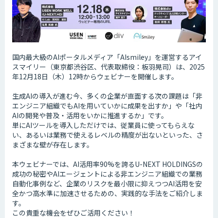
国内最大級のAIポータルメディア「AIsmiley」を運営するアイ
スマイリー（東京都渋谷区、代表取締役：板羽晃司）は、2025
年12月18日（木）12時からウェビナーを開催します。
生成AIの導入が進む今、多くの企業が直面する次の課題は「非
エンジニア組織でもAIを用いていかに成果を出すか」や「社内
AIの開発や普及・活用をいかに推進するか」です。
単にAIツールを導入しただけでは、従業員に使ってもらえな
い、あるいは業務で使えるレベルの精度が出ないといった、さ
まざまな壁が存在します。
本ウェビナーでは、AI活用率90%を誇るU-NEXT HOLDINGSの
成功の秘密やAIエージェントによる非エンジニア組織での業務
自動化事例など、企業のリスクを最小限に抑えつつAI活用を安
全かつ高水準に加速させるための、実践的な手法をご紹介しま
す。
この貴重な機会をぜひご活用ください！