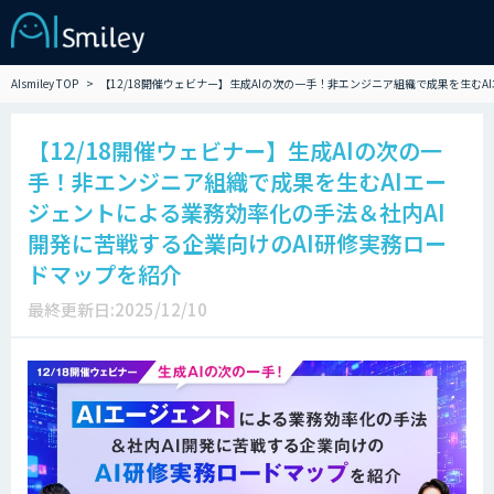
AIsmiley TOP
【12/18開催ウェビナー】生成AIの次の一手！非エンジニア組織で成果を生む
【12/18開催ウェビナー】生成AIの次の一
手！非エンジニア組織で成果を生むAIエー
ジェントによる業務効率化の手法＆社内AI
開発に苦戦する企業向けのAI研修実務ロー
ドマップを紹介
最終更新日:2025/12/10