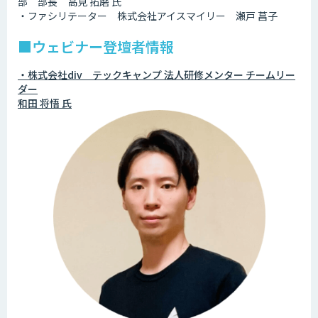
部 部長 高見 拓磨 氏
・ファシリテーター 株式会社アイスマイリー 瀬戸 菖子
■ウェビナー登壇者情報
・株式会社div テックキャンプ 法人研修メンター チームリー
ダー
和田 将悟 氏