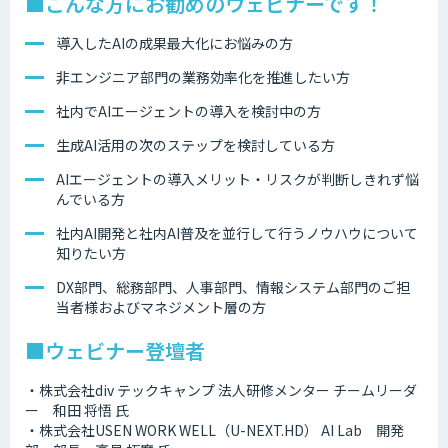
■こんな方にお勧めのウェビナーです！
導入したAIの成果最大化にお悩みの方
非エンジニア部門の業務効率化を推進したい方
社内でAIエージェントの導入を検討中の方
生成AI活用の次のステップを検討している方
AIエージェントの導入メリット・リスクが判断しきれず悩
んでいる方
社内AI開発と社内AI普及を並行して行うノウハウについて
知りたい方
DX部門、総務部門、人事部門、情報システム部門のご担
当者様およびマネジメント層の方
■ウェビナー登壇者
・株式会社div テックキャンプ 法人研修メンター チームリーダ
ー 和田 将悟 氏
・株式会社USEN WORK WELL（U-NEXT.HD） AI Lab 開発