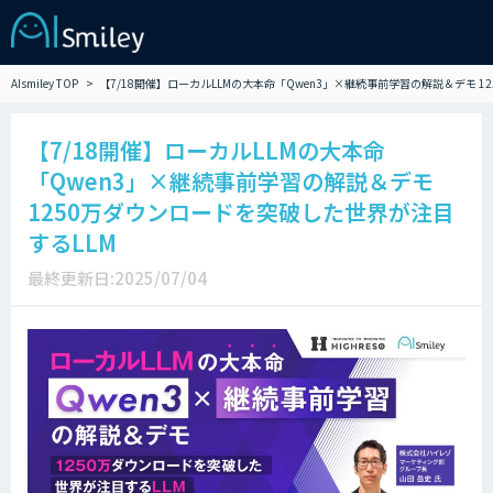
AIsmiley TOP
【7/18開催】ローカルLLMの大本命「Qwen3」×継続事前学習の解説＆デモ 
【7/18開催】ローカルLLMの大本命
「Qwen3」×継続事前学習の解説＆デモ
1250万ダウンロードを突破した世界が注目
するLLM
最終更新日:2025/07/04