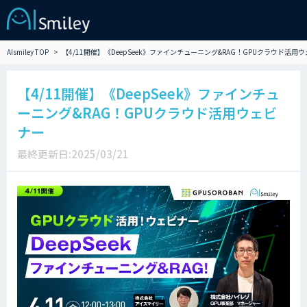
AIsmiley TOP
【4/11開催】《DeepSeek》ファインチューニング&RAG！GPUクラウド活用
【4/11開催】《DeepSeek》ファインチュ
ーニング&RAG！GPUクラウド活用ウェビ
ナー
最終更新日:2025/03/21