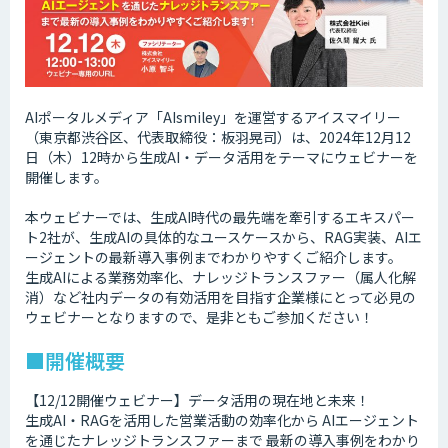
AIポータルメディア「AIsmiley」を運営するアイスマイリー
（東京都渋谷区、代表取締役：板羽晃司）は、2024年12月12
日（木）12時から生成AI・データ活用をテーマにウェビナーを
開催します。
本ウェビナーでは、生成AI時代の最先端を牽引するエキスパー
ト2社が、生成AIの具体的なユースケースから、RAG実装、AIエ
ージェントの最新導入事例までわかりやすくご紹介します。
生成AIによる業務効率化、ナレッジトランスファー（属人化解
消）など社内データの有効活用を目指す企業様にとって必見の
ウェビナーとなりますので、是非ともご参加ください！
■開催概要
【12/12開催ウェビナー】データ活用の現在地と未来！
生成AI・RAGを活用した営業活動の効率化から AIエージェント
を通じたナレッジトランスファーまで 最新の導入事例をわかり