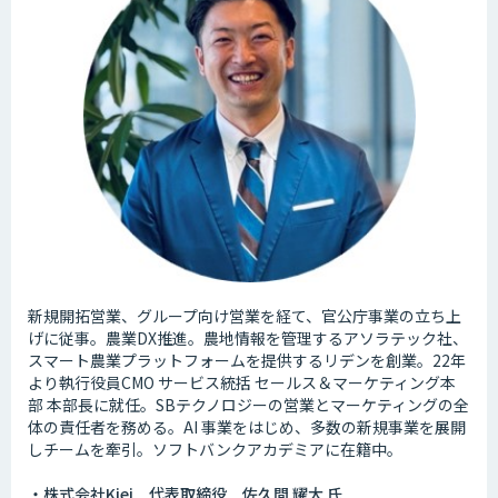
新規開拓営業、グループ向け営業を経て、官公庁事業の立ち上
げに従事。農業DX推進。農地情報を管理するアソラテック社、
スマート農業プラットフォームを提供するリデンを創業。22年
より執行役員CMO サービス統括 セールス＆マーケティング本
部 本部長に就任。SBテクノロジーの営業とマーケティングの全
体の責任者を務める。AI 事業をはじめ、多数の新規事業を展開
しチームを牽引。ソフトバンクアカデミアに在籍中。
・株式会社Kiei 代表取締役 佐久間 耀大 氏