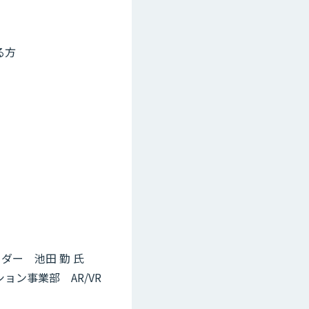
る方
ダー 池田 勤 氏
ン事業部 AR/VR