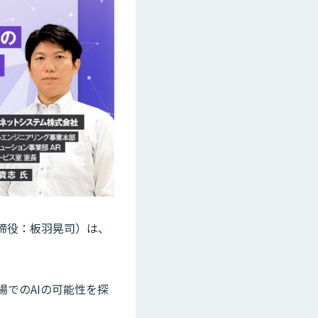
取締役：板羽晃司）は、
。
場でのAIの可能性を探