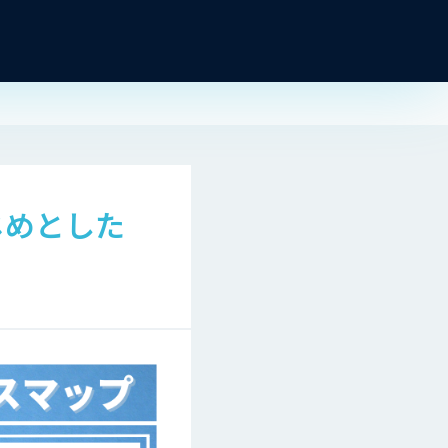
じめとした
！