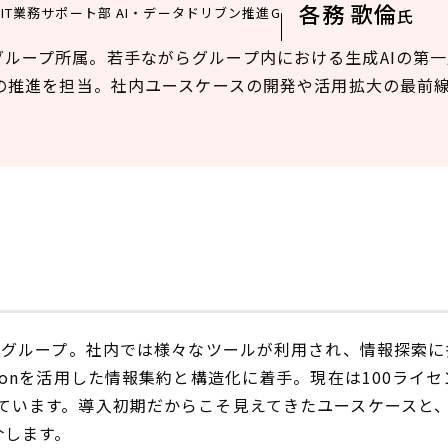
各務 歌倫
IT業務サポート部 AI・データドリブン推進G
氏
グループ所属。若手ながらグループ内における生成AIの第
変革の推進を担当。社内ユースケースの開発や活用拡大の最前
商グループ。社内では様々なツールが利用され、情報探索に
ionを活用した情報集約と構造化に着手。現在は100ライ
ています。導入初期だからこそ見えてきたユースケースと
介します。