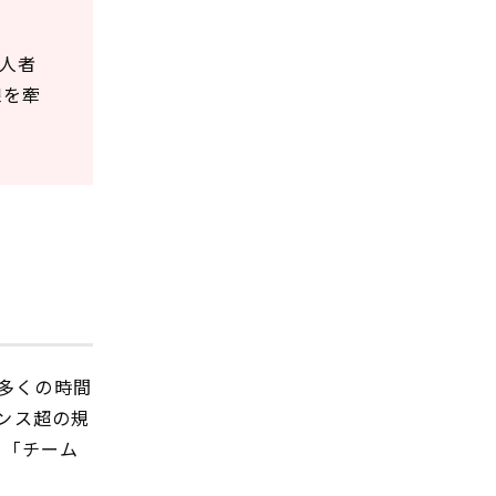
一人者
線を牽
多くの時間
センス超の規
、「チーム