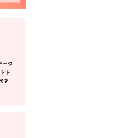
データ
ータド
務変