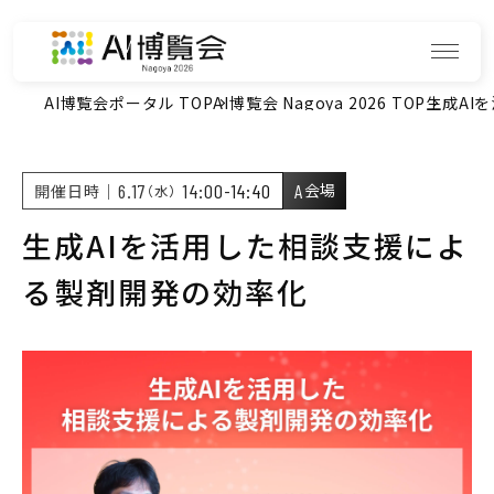
AI博覧会ポータル TOP
AI博覧会 Nagoya 2026 TOP
生成AI
6.17
14:00-14:40
A
開催日時｜
（水）
会場
生成AIを活用した相談支援によ
る製剤開発の効率化