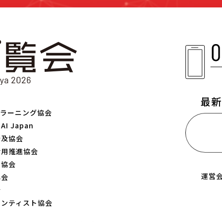
最新
プラーニング協会
AI Japan
メ
普及協会
活用推進協会
ア協会
運営
協会
会
エンティスト協会