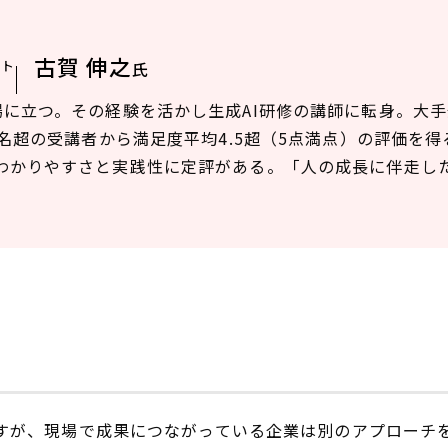
古賀 伸之
ント
氏
場に立つ。その経験を活かし生成AI研修の講師に転身。大
0名超の受講者から満足度平均4.5超（5点満点）の評価を得
わかりやすさと実践性に定評がある。「人の成長に伴走し
。
ますが、現場で成果につながっている企業は別のアプローチ