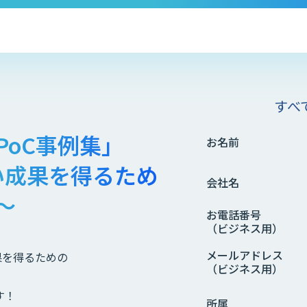
すべ
PoC事例集」
お名前
い成果を得るため
会社名
～
お電話番号
（ビジネス用）
メールアドレス
果を得るための
（ビジネス用）
す！
所属