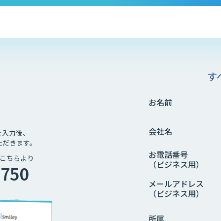
す
お名前
会社名
を入力後、
ただきます。
お電話番号
こちらより
（ビジネス用）
4750
メールアドレス
（ビジネス用）
所属