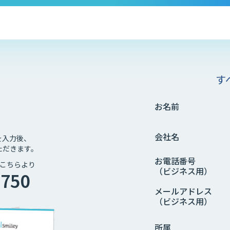
す
お名前
会社名
を入力後、
ただきます。
お電話番号
こちらより
（ビジネス用）
4750
メールアドレス
（ビジネス用）
所属