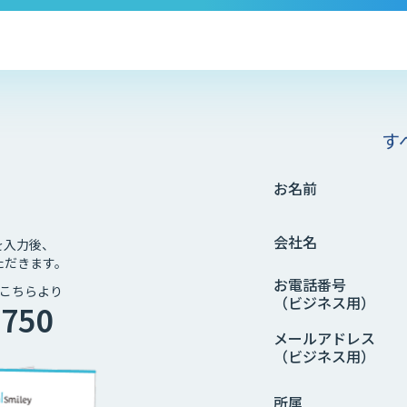
す
お名前
会社名
を入力後、
ただきます。
お電話番号
こちらより
（ビジネス用）
4750
メールアドレス
（ビジネス用）
所属