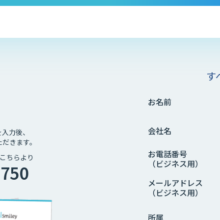
す
お名前
会社名
を入力後、
ただきます。
お電話番号
こちらより
（ビジネス用）
4750
メールアドレス
（ビジネス用）
所属