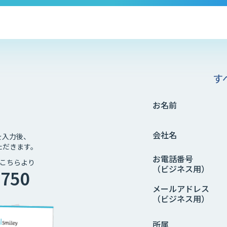
す
お名前
会社名
を入力後、
ただきます。
お電話番号
こちらより
（ビジネス用）
4750
メールアドレス
（ビジネス用）
所属