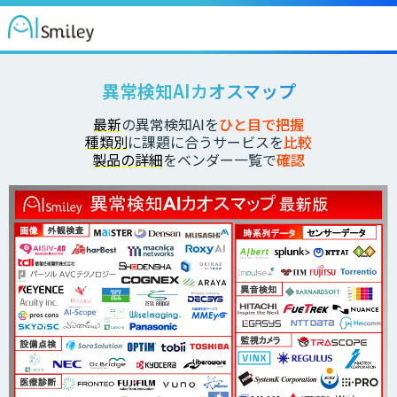
異常検知AIカオスマップ
最新
の異常検知AIを
ひと目で把握
種類別
に課題に合うサービスを
比較
製品の詳細
をベンダー一覧で
確認