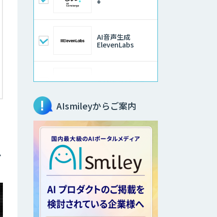
®
AI音声生成
ElevenLabs
QANT スピーク
AIsmileyからご案内
AI Worker
ム
AI開発・伴走支
援・内製化支援
DXセカンドオピニ
オン