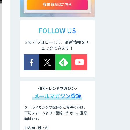
LINEWORKS
AiCall（VOICEIVR）
FOLLOW US
AmiVoice ISR
SNSをフォローして、最新情報をチ
Studio
ェックできます！
Helpfeel
DXトレンドマガジン
PKSHA
メールマガジン登録
VoiceAgent
メールマガジンの配信をご希望の方は、
下記フォームよりご登録ください。登録
DHK CANVAS
無料です。
お名前 - 姓・名