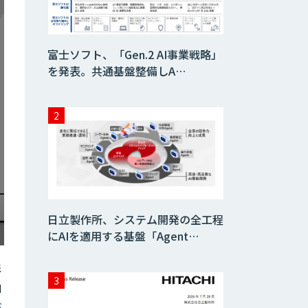
富士ソフト、「Gen.2 AI事業戦略」
を発表。共通基盤整備しA…
日立製作所、システム開発の全工程
にAIを適用する基盤「Agent…
影
I
が