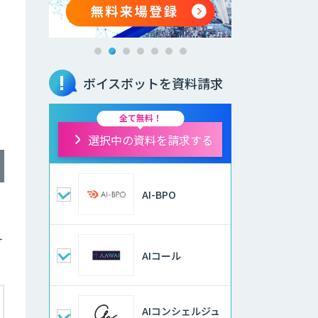
ボイスボットを資料請求
全て無料！
選択中の資料を請求する
AI-BPO
け
AIコール
AIコンシェルジュ