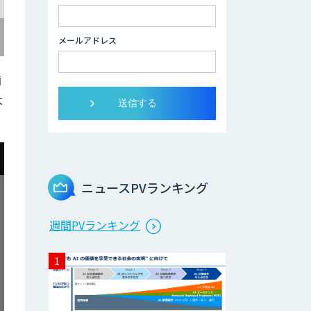
音声認識／対話型
AIのソリューショ
メールアドレス
ン
画
スマホdeナビ
大
ニュースPVランキング
週間PVランキング