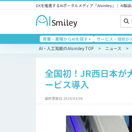
DXを推進するAIポータルメディア「AIsmiley」｜ A
検
索:
産業・業種からAIを探す
サービス・技術から
AI・人工知能のAIsmiley TOP
ニュース
全国初！JR西日本が
ービス導入
最終更新日:2024/03/06