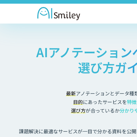
AIアノテーショ
選び方ガ
最新
アノテーションとデータ種
目的
にあったサービスを
特徴
選び方
が合っているか
分かり
課題解決に最適なサービスが一目で分かる資料を公開