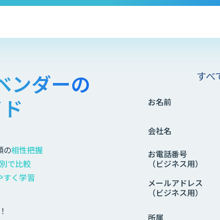
すべ
ンベンダーの
イド
お名前
会社名
類の
相性把握
お電話番号
別で比較
（ビジネス用）
やすく学習
メールアドレス
（ビジネス用）
！
所属